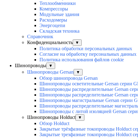
Теплообменники
Компрессоры
Модульные здания
Расходомеры
Энергоцепи
Складская техника
Справочник
Конфиденциальность
▼
Политика обработки персональных данных
Согласие на обработку персональных данных
Политика использования файлов cookie
Шинопроводы
▼
Шинопроводы Gersan
▼
Обзор шинопровода Gersan
Шинопроводы осветительные Gersan серии G
Шинопроводы распределительные Gersan сер
Шинопроводы распределительные Gersan сер
Шинопроводы магистральные Gersan серии 
Шинопроводы распределительные магистральн
Шинопроводы с литой изоляцией Gersan сер
Шинопроводы Holduct
▼
Обзор Holduct
Закрытые трёхфазные токопроводы Holduct с
Закрытые трехфазные токопроводы Holduct с