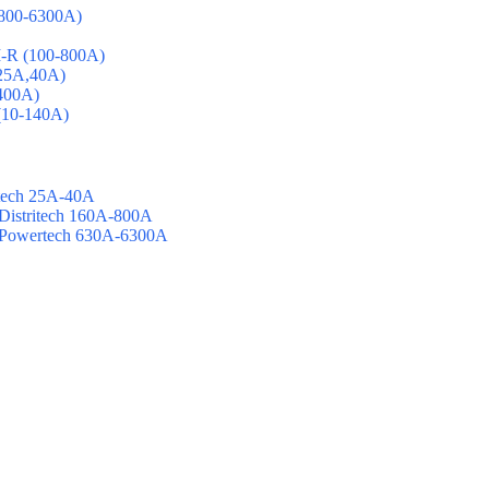
800-6300А)
R (100-800А)
25А,40А)
400А)
10-140А)
ech 25А-40А
stritech 160А-800А
Powertech 630А-6300А