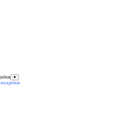
ребов
▼
илоскребов