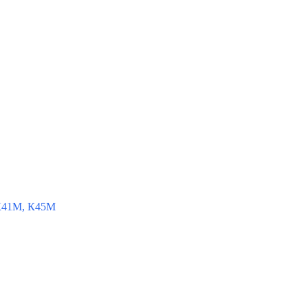
К41М, К45М