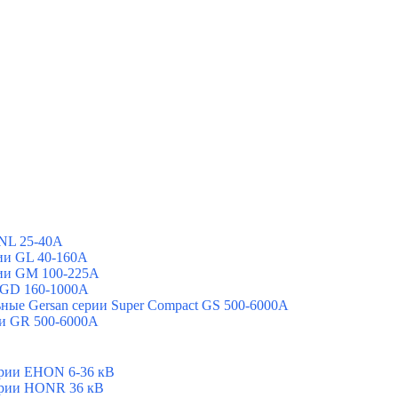
NL 25-40А
ии GL 40-160А
ии GМ 100-225А
GGD 160-1000А
ые Gersan серии Super Сompact GS 500-6000А
ии GR 500-6000А
ерии EHON 6-36 кВ
ерии HONR 36 кВ