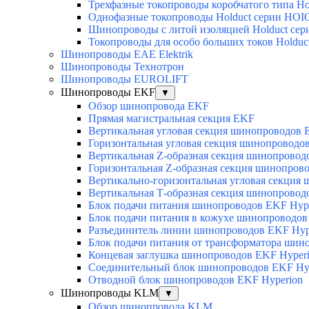
Трехфазные токопроводы коробчатого типа H
Однофазные токопроводы Holduct серии HOIO
Шинопроводы с литой изоляцией Holduct с
Токопроводы для особо больших токов Hold
Шинопроводы EAE Elektrik
Шинопроводы Технотрон
Шинопроводы EUROLIFT
Шинопроводы EKF
▼
Обзор шинопровода EKF
Прямая магистральная секция EKF
Вертикальная угловая секция шинопроводов 
Горизонтальная угловая секция шинопроводо
Вертикальная Z-образная секция шинопровод
Горизонтальная Z-образная секция шинопров
Вертикально-горизонтальная угловая секция
Вертикальная Т-образная секция шинопровод
Блок подачи питания шинопроводов EKF Hyp
Блок подачи питания в кожухе шинопроводов
Разъединитель линии шинопроводов EKF Hyp
Блок подачи питания от трансформатора шин
Концевая заглушка шинопроводов EKF Hyper
Соединительный блок шинопроводов EKF Hy
Отводной блок шинопроводов EKF Hyperion
Шинопроводы KLM
▼
Обзор шинопровода KLM