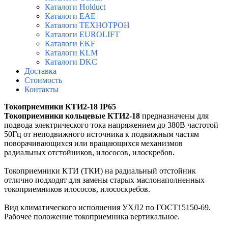
Каталоги Holduct
Каталоги EAE
Каталоги ТЕХНОТРОН
Каталоги EUROLIFT
Каталоги EKF
Каталоги KLM
Каталоги DKC
Доставка
Стоимость
Контакты
Токоприемники КТИ2-18 IP65
Токоприемники кольцевые КТИ2-18
предназначены для
подвода электрического тока напряжением до 380В частотой
50Гц от неподвижного источника к подвижным частям
поворачивающихся или вращающихся механизмов
радиальных отстойников, илососов, илоскребов.
Токоприемники КТИ (ТКИ) на радиальный отстойник
отлично подходят для замены старых маслонаполненных
токоприемников илососов, илососкребов.
Вид климатического исполнения УХЛ2 по ГОСТ15150-69.
Рабочее положение токоприемника вертикальное.