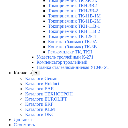
Токоприемник ТК-3В-2М
Токоприемник ТКН-3В-1
Токоприемник ТКН-3В-2
Токоприемник ТК-11В-1М
Токоприемник ТК-11В-2М
Токоприемник ТКН-11В-1
Токоприемник ТКН-11В-2
Токоприемник ТК-12Б-1
Контакт (башмак) ТК-9А
Контакт (башмак) ТК-3В
Ремкомплект ТК, ТКН
Указатель троллейный К-271
Компенсатор троллейный
Планка сталеалюминиевая У1040 У1
Каталоги
▼
Каталоги Gersan
Каталоги Holduct
Каталоги EAE
Каталоги ТЕХНОТРОН
Каталоги EUROLIFT
Каталоги EKF
Каталоги KLM
Каталоги DKC
Доставка
Стоимость