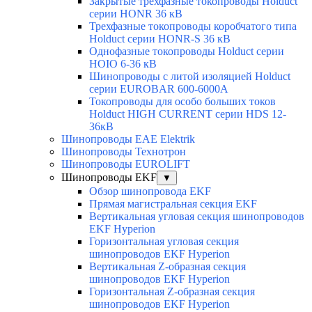
Закрытые трехфазные токопроводы Holduct
серии HONR 36 кВ
Трехфазные токопроводы коробчатого типа
Holduct серии HONR-S 36 кВ
Однофазные токопроводы Holduct серии
HOIO 6-36 кВ
Шинопроводы с литой изоляцией Holduct
серии EUROBAR 600-6000А
Токопроводы для особо больших токов
Holduct HIGH CURRENT серии HDS 12-
36кВ
Шинопроводы EAE Elektrik
Шинопроводы Технотрон
Шинопроводы EUROLIFT
Шинопроводы EKF
▼
Обзор шинопровода EKF
Прямая магистральная секция EKF
Вертикальная угловая секция шинопроводов
EKF Hyperion
Горизонтальная угловая секция
шинопроводов EKF Hyperion
Вертикальная Z-образная секция
шинопроводов EKF Hyperion
Горизонтальная Z-образная секция
шинопроводов EKF Hyperion