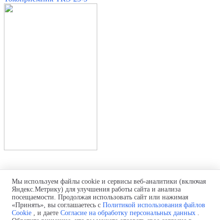
Мы используем файлы cookie и сервисы веб-аналитики (включая
Комплексные поставки
шинопроводов, токоприемников,
Яндекс.Метрику) для улучшения работы сайта и анализа
токоподводов
посещаемости. Продолжая использовать сайт или нажимая
Телефон:
+7(499) 322-93-90
«Принять», вы соглашаетесь с
Политикой использования файлов
для звонков из Казахстана: +7 (717) 269-69-54
Cookie
, и даете
Согласие на обработку персональных данных
.