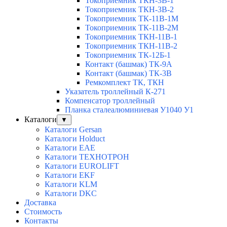
Токоприемник ТКН-3В-1
Токоприемник ТКН-3В-2
Токоприемник ТК-11В-1М
Токоприемник ТК-11В-2М
Токоприемник ТКН-11В-1
Токоприемник ТКН-11В-2
Токоприемник ТК-12Б-1
Контакт (башмак) ТК-9А
Контакт (башмак) ТК-3В
Ремкомплект ТК, ТКН
Указатель троллейный К-271
Компенсатор троллейный
Планка сталеалюминиевая У1040 У1
Каталоги
▼
Каталоги Gersan
Каталоги Holduct
Каталоги EAE
Каталоги ТЕХНОТРОН
Каталоги EUROLIFT
Каталоги EKF
Каталоги KLM
Каталоги DKC
Доставка
Стоимость
Контакты