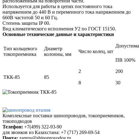
расположенным на поворотной части.
Используется для работы в цепях постоянного тока
напряжением до 440 В и переменного тока напряжением до
660В частотой 50 и 60 Гц.
Степень защиты IP 00.
Вид климатического исполнения У2 по ГОСТ 15150.
Основные технические данные и характеристики
Допустимая
Тип кольцевого
Диаметр
Число колец, шт
токоприемника
колонны, мм
ПВ 100%
2
200
ТКК-85
85
8
30
Комплексные поставки
шинопроводов, токоприемников,
токоподводов
Телефон:
+7(499) 322-93-90
для звонков из Казахстана: +7 (717) 269-69-54
Почта:
zapros@shinoprovodov.ru