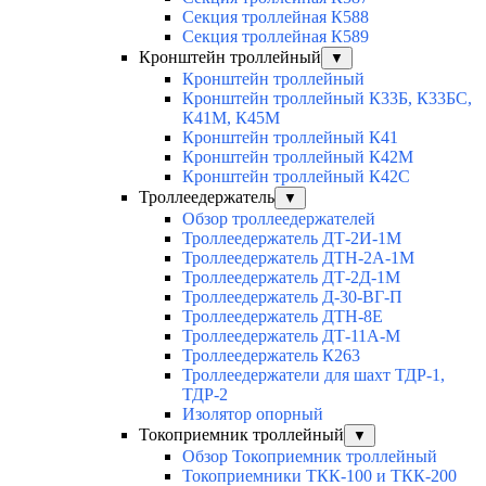
Секция троллейная К588
Секция троллейная К589
Кронштейн троллейный
▼
Кронштейн троллейный
Кронштейн троллейный К33Б, К33БС,
К41М, К45М
Кронштейн троллейный К41
Кронштейн троллейный К42М
Кронштейн троллейный К42С
Троллеедержатель
▼
Обзор троллеедержателей
Троллеедержатель ДТ-2И-1М
Троллеедержатель ДТН-2А-1М
Троллеедержатель ДТ-2Д-1М
Троллеедержатель Д-30-ВГ-П
Троллеедержатель ДТН-8Е
Троллеедержатель ДТ-11А-М
Троллеедержатель К263
Троллеедержатели для шахт ТДР-1,
ТДР-2
Изолятор опорный
Токоприемник троллейный
▼
Обзор Токоприемник троллейный
Токоприемники ТКК-100 и ТКК-200