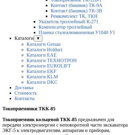
Контакт (башмак) ТК-9А
Контакт (башмак) ТК-3В
Ремкомплект ТК, ТКН
Указатель троллейный К-271
Компенсатор троллейный
Планка сталеалюминиевая У1040 У1
Каталоги
▼
Каталоги Gersan
Каталоги Holduct
Каталоги EAE
Каталоги ТЕХНОТРОН
Каталоги EUROLIFT
Каталоги EKF
Каталоги KLM
Каталоги DKC
Доставка
Стоимость
Контакты
Токоприемники ТКК-85
Токоприемник кольцевой ТКК-85
предназначен для
передачи электроэнергии с неповоротной части экскаватора
ЭКГ-5 к электродвигателям, аппаратам и приборам,